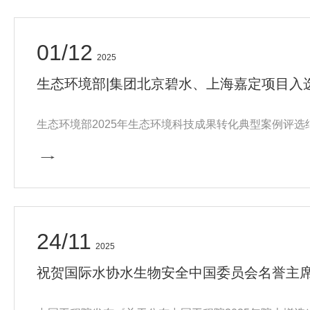
01
12
2025
生态环境部|集团北京碧水、上海嘉定项目入选
生态环境部2025年生态环境科技成果转化典型案例评选
24
11
2025
祝贺国际水协水生物安全中国委员会名誉主席Jo