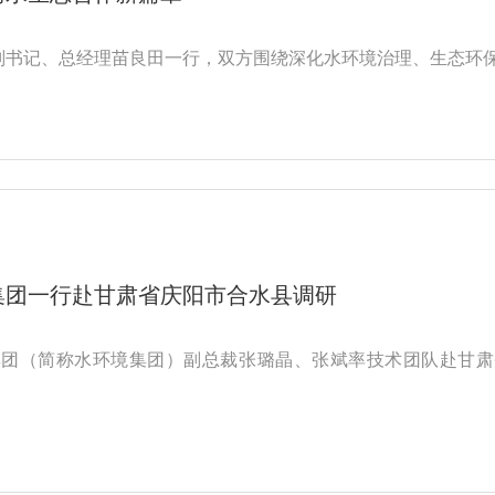
书记、总经理苗良田一行，双方围绕深化水环境治理、生态环保等
集团一行赴甘肃省庆阳市合水县调研
集团（简称水环境集团）副总裁张璐晶、张斌率技术团队赴甘肃