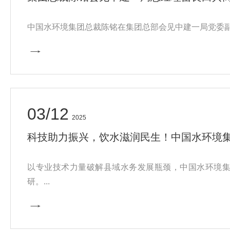
中国水环境集团总裁陈铭在集团总部会见中建一局党委副
03
12
2025
科技助力振兴，饮水滋润民生！中国水环境
以专业技术力量破解县域水务发展瓶颈，中国水环境
研。...