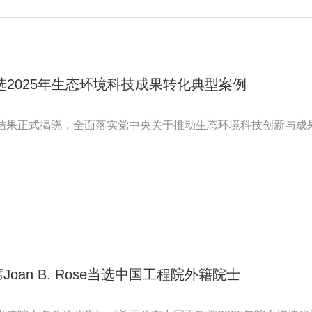
2025年生态环境科技成果转化典型案例
结果正式揭晓，全面落实党中央关于推动生态环境科技创新与成果转
an B. Rose当选中国工程院外籍院士