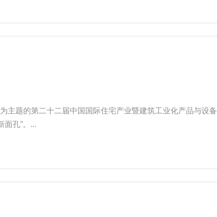
”为主题的第二十二届中国国际住宅产业暨建筑工业化产品与设备
孔”。...