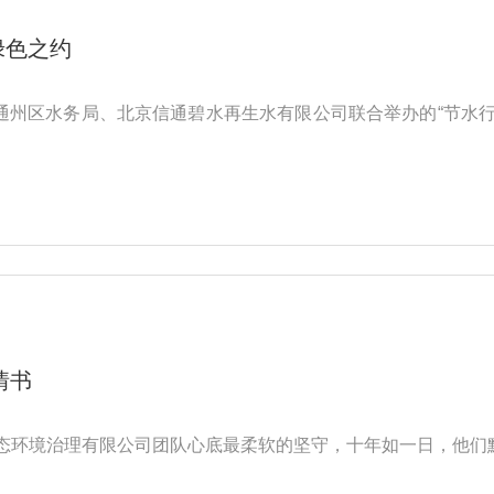
绿色之约
通州区水务局、北京信通碧水再生水有限公司联合举办的“节水行
情书
态环境治理有限公司团队心底最柔软的坚守，十年如一日，他们默默