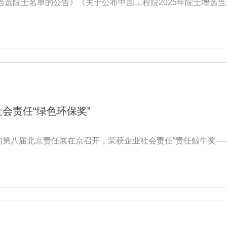
当选院士名单的公告》《关于公布中国工程院2025年院士增选当选
会责任“绿色环保奖”
八届北京责任展在京召开，荣获企业社会责任“责任鲸牛奖——绿