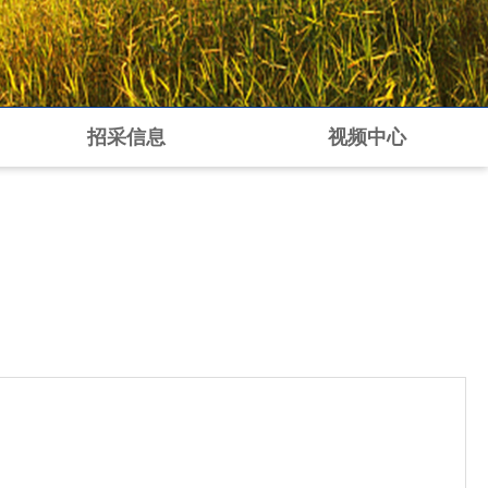
招采信息
视频中心