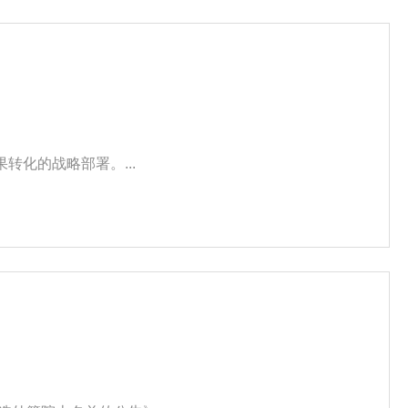
化的战略部署。...