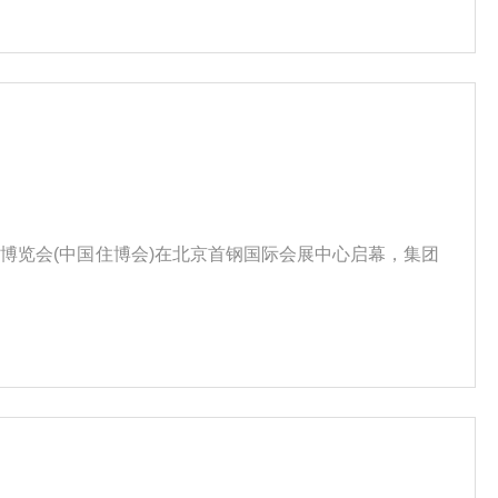
博览会(中国住博会)在北京首钢国际会展中心启幕，集团