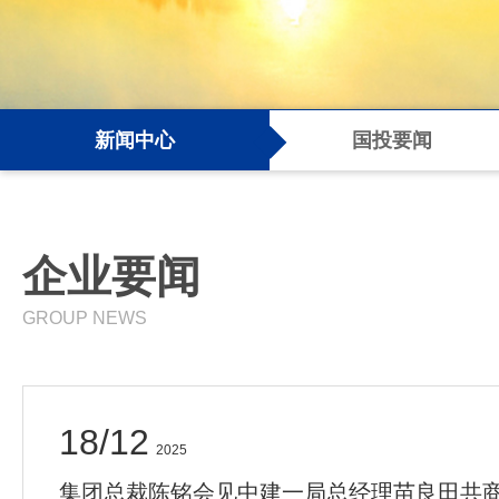
新闻中心
国投要闻
企业要闻
GROUP NEWS
18
12
2025
集团总裁陈铭会见中建一局总经理苗良田共