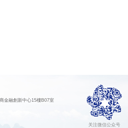
商⾦融創新中⼼15樓B07室
关注微信公众号