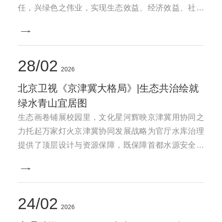
任，兴绿色之伟业，实现生态效益、经济效益、社会
效益相统一。...
28
02
2026
北京卫视《京津冀大格局》|生态共治绘就
绿水青山宜居图
生态画卷铺展校园里，文化星河辉映京津冀用协同之
力托起万家灯火京津冀协同发展战略为官厅水库治理
提供了顶层设计与资源保障，既保障首都水源安全，
而再生水正是这两类水源的重要补充。...
24
02
2026