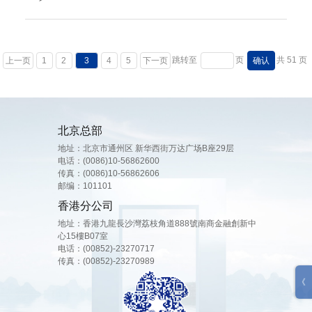
跳转至
页
共 51 页
上一页
1
2
3
4
5
下一页
北京总部
地址：北京市通州区 新华西街万达广场B座29层
电话：
(0086)10-56862600
传真：(0086)10-56862606
邮编：101101
香港分公司
地址：香港九龍⻑沙灣荔枝⾓道888號南商⾦融創新中
⼼15樓B07室
电话：
(00852)-23270717
传真：(00852)-23270989