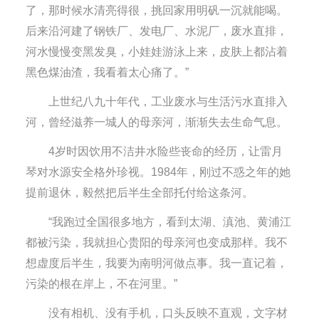
了，那时候水清亮得很，挑回家用明矾一沉就能喝。
后来沿河建了钢铁厂、发电厂、水泥厂，废水直排，
河水慢慢变黑发臭，小娃娃游泳上来，皮肤上都沾着
黑色煤油渣，我看着太心痛了。”
上世纪八九十年代，工业废水与生活污水直排入
河，曾经滋养一城人的母亲河，渐渐失去生命气息。
4岁时因饮用不洁井水险些丧命的经历，让雷月
琴对水源安全格外珍视。1984年，刚过不惑之年的她
提前退休，毅然把后半生全部托付给这条河。
“我跑过全国很多地方，看到太湖、滇池、黄浦江
都被污染，我就担心贵阳的母亲河也变成那样。我不
想虚度后半生，我要为南明河做点事。我一直记着，
污染的根在岸上，不在河里。”
没有相机、没有手机，口头反映不直观，文字材