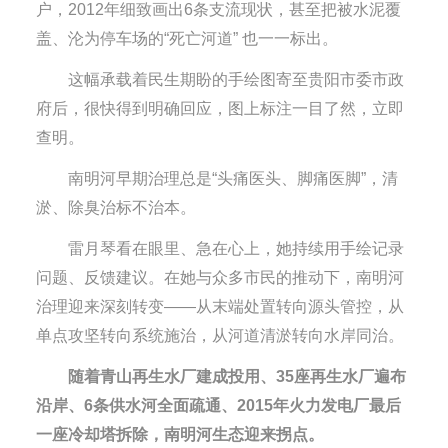
户，2012年细致画出6条支流现状，甚至把被水泥覆
盖、沦为停车场的“死亡河道” 也一一标出。
这幅承载着民生期盼的手绘图寄至贵阳市委市政
府后，很快得到明确回应，图上标注一目了然，立即
查明。
南明河早期治理总是“头痛医头、脚痛医脚”，清
淤、除臭治标不治本。
雷月琴看在眼里、急在心上，她持续用手绘记录
问题、反馈建议。在她与众多市民的推动下，南明河
治理迎来深刻转变——从末端处置转向源头管控，从
单点攻坚转向系统施治，从河道清淤转向水岸同治。
随着青山再生水厂建成投用、35座再生水厂遍布
沿岸、6条供水河全面疏通、2015年火力发电厂最后
一座冷却塔拆除，南明河生态迎来拐点。