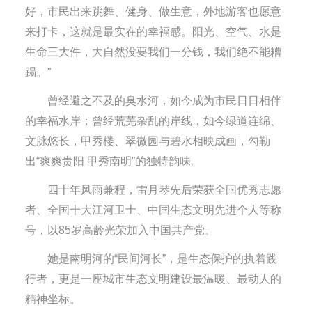
好，市民出来跳舞、健身、做生意，外地游客也愿意
来打卡，这就是最实在的幸福感。阳光、空气、水是
生命三大件，大自然没要我们一分钱，我们绝不能糟
蹋。”
曾经避之不及的臭水河，如今成为市民日日相伴
的幸福水岸；曾经荒芜杂乱的岸线，如今绿道连绵、
文脉悠长，甲秀楼、翠微园与碧水相映成画，勾勒
出“爽爽贵阳 甲秀南明”的独特韵味。
四十年风雨兼程，雷月琴先后荣获全国优秀志愿
者、全国十大江河卫士、中国生态文明先进个人等称
号，以85岁高龄光荣加入中国共产党。
她是南明河的“民间河长”，是生态保护的执着践
行者，更是一座城市生态文明建设最温暖、最动人的
精神坐标。