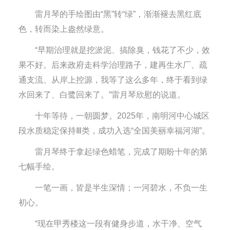
雷月琴的手绘图由“黑”转“绿”，渐渐褪去黑红底
色，转而染上盎然绿意。
“早期治理就是挖淤泥、搞除臭，钱花了不少，效
果不好。后来政府走科学治理路子，建再生水厂、疏
通支流、从岸上控源，我等了这么多年，终于看到绿
水回来了、白鹭回来了。”雷月琴欣慰的说道。
十年等待，一朝圆梦。2025年，南明河中心城区
段水质稳定保持Ⅲ类，成功入选“全国美丽幸福河湖”。
雷月琴终于拿起绿色蜡笔，完成了期盼十年的第
七幅手绘。
一笔一画，皆是半生深情；一河碧水，不负一生
初心。
“现在甲秀楼这一段有健身步道，水干净、空气