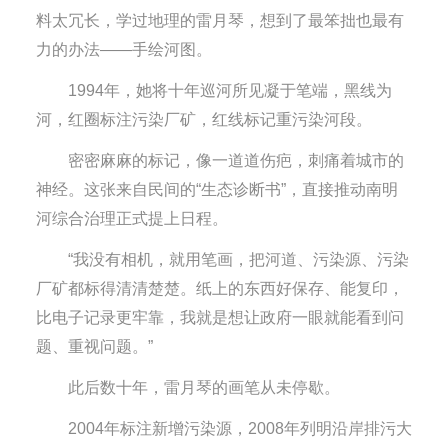
料太冗长，学过地理的雷月琴，想到了最笨拙也最有
力的办法——手绘河图。
1994年，她将十年巡河所见凝于笔端，黑线为
河，红圈标注污染厂矿，红线标记重污染河段。
密密麻麻的标记，像一道道伤疤，刺痛着城市的
神经。这张来自民间的“生态诊断书”，直接推动南明
河综合治理正式提上日程。
“我没有相机，就用笔画，把河道、污染源、污染
厂矿都标得清清楚楚。纸上的东西好保存、能复印，
比电子记录更牢靠，我就是想让政府一眼就能看到问
题、重视问题。”
此后数十年，雷月琴的画笔从未停歇。
2004年标注新增污染源，2008年列明沿岸排污大