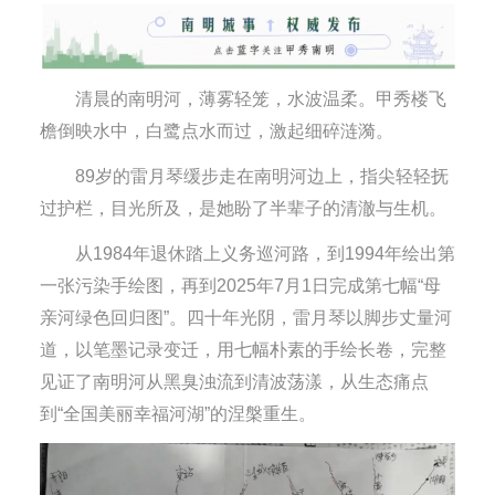
清晨的南明河，薄雾轻笼，水波温柔。甲秀楼飞
檐倒映水中，白鹭点水而过，激起细碎涟漪。
89岁的雷月琴缓步走在南明河边上，指尖轻轻抚
过护栏，目光所及，是她盼了半辈子的清澈与生机。
从1984年退休踏上义务巡河路，到1994年绘出第
一张污染手绘图，再到2025年7月1日完成第七幅“母
亲河绿色回归图”。四十年光阴，雷月琴以脚步丈量河
道，以笔墨记录变迁，用七幅朴素的手绘长卷，完整
见证了南明河从黑臭浊流到清波荡漾，从生态痛点
到“全国美丽幸福河湖”的涅槃重生。