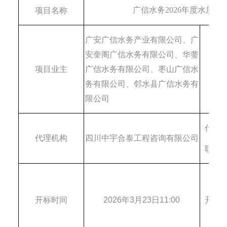
广信水务
2026年度水质
项目名称
广安广信水务产业有限公司、广
安奎阁广信水务有限公司、华蓥
项目业主
广信水务有限公司、枣山广信水
招标
务有限公司、邻水县广信水务有
限公司
代理
代理机构
四川中宇合泰工程咨询有限公司
联系
开标时间
202
6
年
3
月
23
日
11
:00
开标