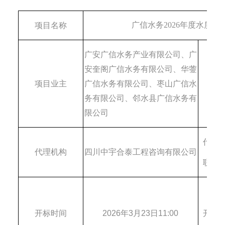
广信水务
2026年度水质
项目名称
广安广信水务产业有限公司、广
安奎阁广信水务有限公司、华蓥
项目业主
广信水务有限公司、枣山广信水
招标
务有限公司、邻水县广信水务有
限公司
代理
代理机构
四川中宇合泰工程咨询有限公司
联系
开标时间
202
6
年
3
月
23
日
11
:00
开标