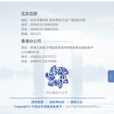
北京总部
地址：北京市通州区 新华西街万达广场B座29层
电话：
(0086)10-56862600
传真：(0086)10-56862606
邮编：101101
香港分公司
地址：香港九龍⻑沙灣荔枝⾓道888號南商⾦融創新中
⼼15樓B07室
电话：
(00852)-23270717
传真：(00852)-23270989
关注微信公众号
国投集团
国投网站群
国投认证
Copyright © 中国水环境集团
备案号：
京ICP备2020040489号-1