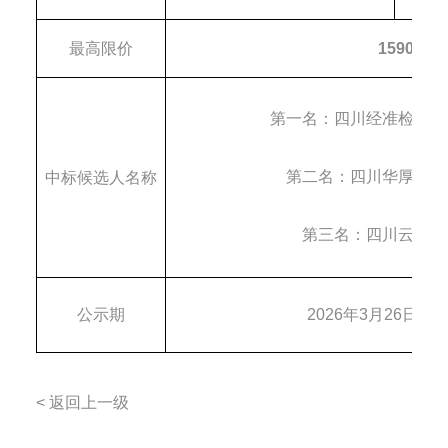
最高限价
1590000
第一名：
四川经准检验检
第二名：
四川华厚天成
中
标
候选人名称
第三名：
四川云检检
公示期
202
6
年
3
月
26
日
至
< 返回上一级