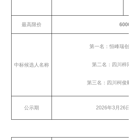
最高限价
600000.
第一名：
恒峰瑞创科技
第二名：
四川梓同合
中
标
候选人名称
第三名：
四川柯俊毅环
公示期
202
6
年
3
月
26
日
至