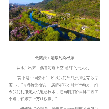
做减法：清除污染根源
从水厂出来，偶遇河道上空“巡河”的无人机。
“贵阳是‘中国数谷’，所以我们治河护河也有‘数字
范儿’。”高琦骄傲地说，“摸清家底才能开准药方。如
今我们利用无人机遥感技术，把南明河沿岸排口查了
个遍，积累了上万组数据。”
一组组数据的背后，是贵阳市为南明河减负所做