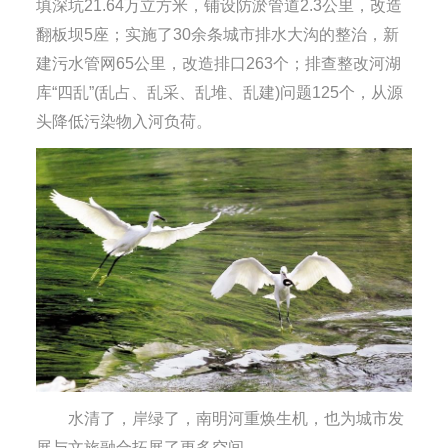
填深坑21.64万立方米，铺设防淤管道2.3公里，改造
翻板坝5座；实施了30余条城市排水大沟的整治，新
建污水管网65公里，改造排口263个；排查整改河湖
库“四乱”(乱占、乱采、乱堆、乱建)问题125个，从源
头降低污染物入河负荷。
水清了，岸绿了，南明河重焕生机，也为城市发
展与文旅融合拓展了更多空间。