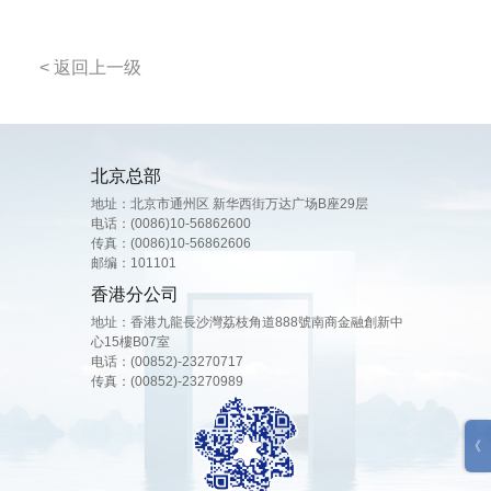
< 返回上一级
北京总部
地址：北京市通州区 新华西街万达广场B座29层
电话：
(0086)10-56862600
传真：(0086)10-56862606
邮编：101101
香港分公司
地址：香港九龍⻑沙灣荔枝⾓道888號南商⾦融創新中
⼼15樓B07室
电话：
(00852)-23270717
传真：(00852)-23270989