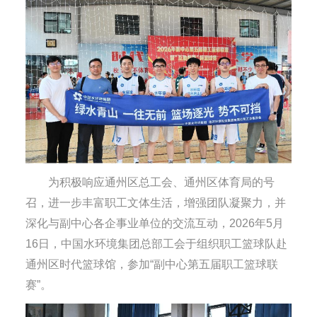
为积极响应通州区总工会、通州区体育局的号
召，进一步丰富职工文体生活，增强团队凝聚力，并
深化与副中心各企事业单位的交流互动，2026年5月
16日，中国水环境集团总部工会于组织职工篮球队赴
通州区时代篮球馆，参加“副中心第五届职工篮球联
赛”。